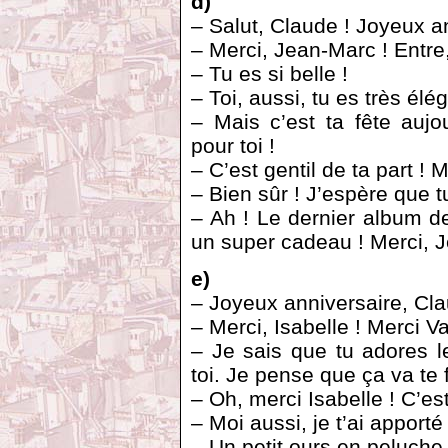
d)
– Salut, Claude ! Joyeux an
– Merci, Jean-Marc ! Entre, s
– Tu es si belle !
– Toi, aussi, tu es très élég
– Mais c’est ta fête aujou
pour toi !
– C’est gentil de ta part ! 
– Bien sûr ! J’espère que t
– Ah ! Le dernier album de
un super cadeau ! Merci, 
e)
– Joyeux anniversaire, Cla
– Merci, Isabelle ! Merci V
– Je sais que tu adores 
toi. Je pense que ça va te fa
– Oh, merci Isabelle ! C’est
– Moi aussi, je t’ai apporté
– Un petit ours en peluche 