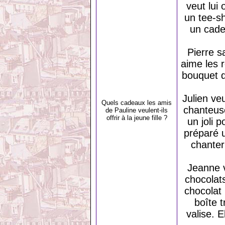
veut lui 
un tee-sh
un cadea
Pierre s
aime les r
bouquet d
Julien ve
Quels cadeaux les amis
chanteuse
de Pauline veulent-ils
offrir à la jeune fille ?
un joli 
préparé u
chanter
Jeanne v
chocolats
chocolat 
boîte t
valise. 