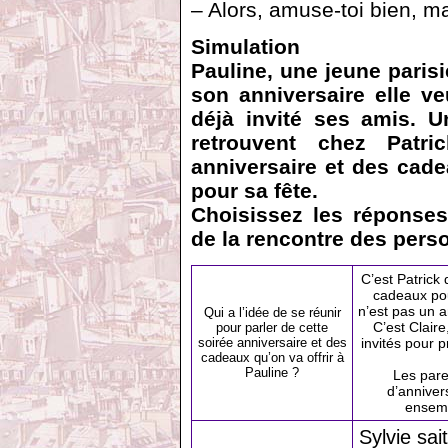
– Alors, amuse-toi bien, ma
Simulation
Pauline, une jeune parisi
son anniversaire elle ve
déjà invité ses amis. 
retrouvent chez Patri
anniversaire et des cadeau
pour sa fête.
Choisissez les réponses
de la rencontre des pers
C’est Patrick
cadeaux pour
n’est pas un a
Qui a l’idée de se réunir
C’est Claire
pour parler de cette
soirée anniversaire et des
invités pour 
cadeaux qu’on va offrir à
Pauline ?
Les paren
d’annivers
ensemb
Sylvie sai