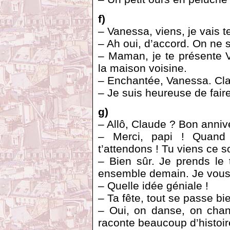
f)
– Vanessa, viens, je vais 
– Ah oui, d’accord. On ne 
– Maman, je te présente V
la maison voisine.
– Enchantée, Vanessa. Cl
– Je suis heureuse de fai
g)
– Allô, Claude ? Bon annive
– Merci, papi ! Quand
t’attendons ! Tu viens ce so
– Bien sûr. Je prends le t
ensemble demain. Je vous i
– Quelle idée géniale !
– Ta fête, tout se passe bi
– Oui, on danse, on ch
raconte beaucoup d’histoi