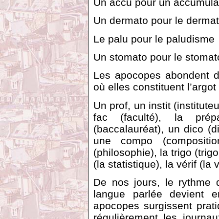
Un accu pour un accumula
Un dermato pour le derma
Le palu pour le paludisme
Un stomato pour le stomato
Les apocopes abondent dan
où elles constituent l’argot
Un prof, un instit (institute
fac (faculté), la pré
(baccalauréat), un dico (d
une compo (composition
(philosophie), la trigo (trig
(la statistique), la vérif (la 
De nos jours, le rythme d
langue parlée devient e
apocopes surgissent prati
régulièrement les journa