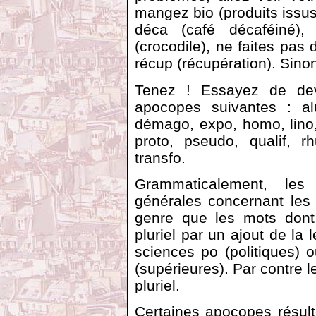
mangez bio (produits issus
déca (café décaféiné)
(crocodile), ne faites pas 
récup (récupération). Sinon
Tenez ! Essayez de dev
apocopes suivantes : alu
démago, expo, homo, lino
proto, pseudo, qualif, r
transfo.
Grammaticalement, les
générales concernant le
genre que les mots dont 
pluriel par un ajout de la l
sciences po (politiques)
(supérieures). Par contre 
pluriel.
Certaines apocopes résul