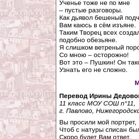
Ученье тоже не по мне
– пустые разговоры.
Как дьявол бешеный подч
Вам каюсь в сём изъяне.
Таким Творец всех созда
подобно обезьяне.
Я слишком ветреный пор
Со мною – осторожно!
Вот это – Пушкин! Он так
Узнать его не сложно.
М
Перевод Ирины Дедово
11 класс МОУ СОШ n°11,
г. Павлово, Нижегородск
Вы просили мой портрет,
Чтоб с натуры списан бы
Скоро будет Вам ответ,