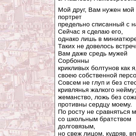
Мой друг, Вам нужен мой
портрет
предельно списанный с н
Сейчас я сделаю его,
однако лишь в миниатюре
Таких не довелось встреч
Вам даже средь мужей
Сорбонны
крикливых болтунов как я
своею собственной персо
Совсем не глуп и без сте
кривлянья жалкого нейму
жеманство, ложь без сож
противны сердцу моему.
По росту не сравняться 
со школьным братством
долговязым,
но свеж лицом, кудряв, в