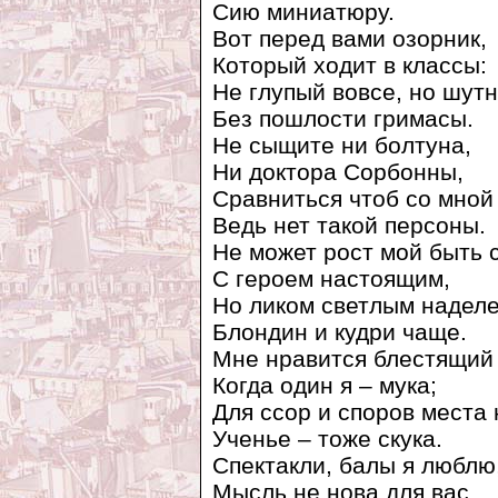
Сию миниатюру.
Вот перед вами озорник,
Который ходит в классы:
Не глупый вовсе, но шутн
Без пошлости гримасы.
Не сыщите ни болтуна,
Ни доктора Сорбонны,
Сравниться чтоб со мной 
Ведь нет такой персоны.
Не может рост мой быть 
С героем настоящим,
Но ликом светлым наделе
Блондин и кудри чаще.
Мне нравится блестящий 
Когда один я – мука;
Для ссор и споров места 
Ученье – тоже скука.
Спектакли, балы я люблю
Мысль не нова для вас,