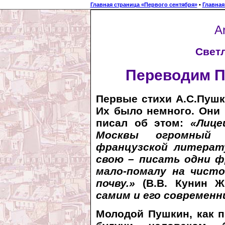
Главная страница «Первого сентября»
•
Главная
Ar
Свет
Переводим Пу
Первые стихи А.С.Пушк
Их было немного. Они 
писал об этом:
«Лице
Москвы огромный
французской литерат
свою – писать одни ф
мало-помалу на чист
почву.»
(В.В. Кунин 
самим и его современн
Молодой Пушкин, как п