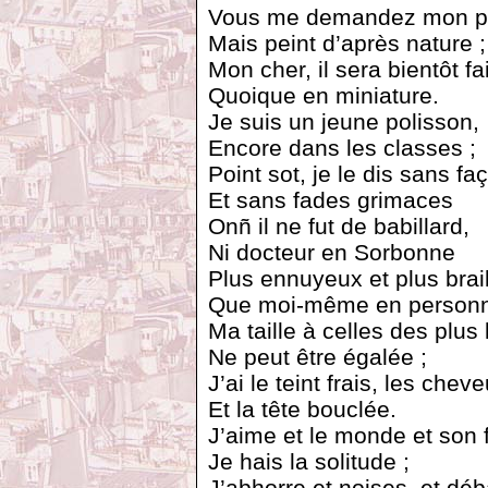
Vous me demandez mon por
Mais peint d’après nature ;
Mon cher, il sera bientôt fai
Quoique en miniature.
Je suis un jeune polisson,
Encore dans les classes ;
Point sot, je le dis sans fa
Et sans fades grimaces
Onñ il ne fut de babillard,
Ni docteur en Sorbonne
Plus ennuyeux et plus brail
Que moi-même en person
Ma taille à celles des plus
Ne peut être égalée ;
J’ai le teint frais, les che
Et la tête bouclée.
J’aime et le monde et son 
Je hais la solitude ;
J’abhorre et noises, et déb