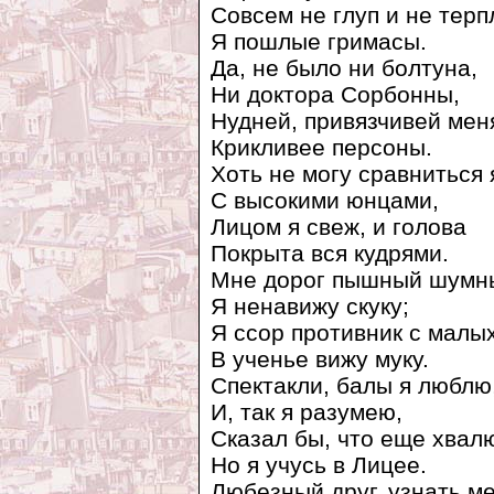
Совсем не глуп и не тер
Я пошлые гримасы.
Да, не было ни болтуна,
Ни доктора Сорбонны,
Нудней, привязчивей мен
Крикливее персоны.
Хоть не могу сравниться 
С высокими юнцами,
Лицом я свеж, и голова
Покрыта вся кудрями.
Мне дорог пышный шумны
Я ненавижу скуку;
Я ссор противник с малых
В ученье вижу муку.
Спектакли, балы я люблю
И, так я разумею,
Сказал бы, что еще хвал
Но я учусь в Лицее.
Любезный друг, узнать м