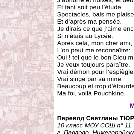
Et tant soit peu l’étude.
Spectacles, bals me plaisen
Et d’après ma pensée.
Je dirais ce que j’aime enc
Si n’étais au Lycée.
Apres cela, mon cher ami,
L’on peut me reconnaître:
Oui ! tel que le bon Dieu me
Je veux toujours paraître.
Vrai démon pour l’espiègler
Vrai singe par sa mine,
Beaucoup et trop d’étourde
Ma foi, voilà Pouchkine.
М
Перевод
Светланы ТЮР
10 класс МОУ СОШ n° 11,
г. Павлово, Нижегородска