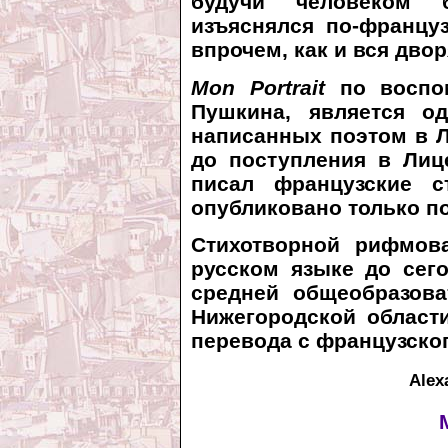
будучи человеком б
изъяснялся по-француз
впрочем, как и вся дво
Mon Portrait
по воспом
Пушкина, является о
написанных поэтом в Л
до поступления в Лиц
писал французские с
опубликовано только по
Стихотворной рифмо
русском языке до сег
средней общеобразова
Нижегородской област
перевода с французског
Alex