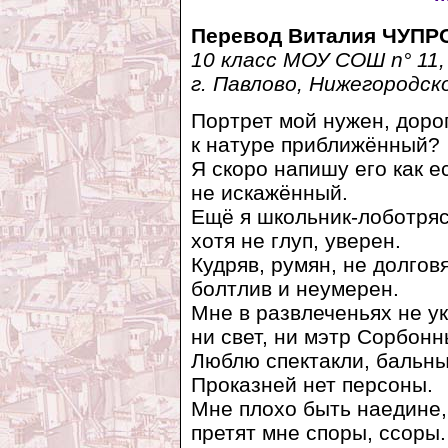
Перевод Виталия ЧУПР
10 класс МОУ СОШ n° 11,
г. Павлово, Нижегородск
Портрет мой нужен, доро
к натуре приближённый?
Я скоро напишу его как е
не искажённый.
Ещё я школьник-лоботряс
хотя не глуп, уверен.
Кудряв, румян, не долговя
болтлив и неумерен.
Мне в развлеченьях не у
ни свет, ни мэтр Сорбонн
Люблю спектакли, бальны
Проказней нет персоны.
Мне плохо быть наедине,
претят мне споры, ссоры.