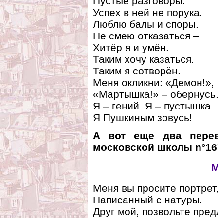
Пустые разговоры.
Успех в ней не порука.
Люблю балы и споры.
Не смею отказаться –
Хитёр я и умён.
Таким хочу казаться.
Таким я сотворён.
Меня окликни: «Демон!»,
«Мартышка!» – обернусь.
Я – гений. Я – пустышка.
Я Пушкиным зовусь!
А вот еще два перев
московской школы n°16
М
Меня вы просите портрет
Написанный с натуры.
Друг мой, позвольте пре