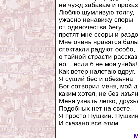
не чужд забавам и проказ
Люблю шумливую толпу,
ужасно ненавижу споры,
от одиночества бегу,
претят мне ссоры и разд
Мне очень нравятся балы
спектакли радуют особо,
о тайной страсти рассказ
но... если б не моя учёба!
Как ветер налетаю вдруг.
Я сущий бес и обезьяна.
Бог сотворил меня, мой д
каким хотел, не без изъян
Меня узнать легко, друзь
Подобных нет на свете.
Я просто Пушкин. Пушкин
И сказано всё этим.
М