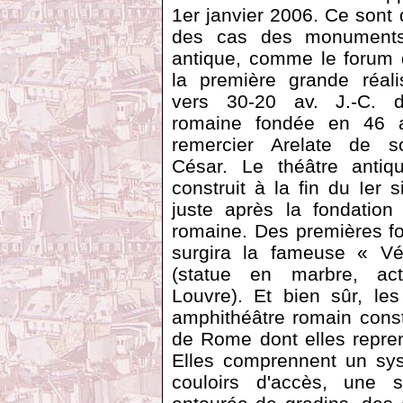
1er janvier 2006. Ce sont 
des cas des monuments
antique, comme le forum d
la première grande réali
vers 30-20 av. J.-C. d
romaine fondée en 46 a
remercier Arelate de s
César. Le théâtre antiq
construit à la fin du Ier s
juste après la fondation
romaine. Des premières fo
surgira la fameuse « Vé
(statue en marbre, act
Louvre). Et bien sûr, le
amphithéâtre romain const
de Rome dont elles reprenn
Elles comprennent un sy
couloirs d'accès, une s