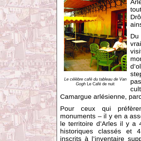
Arl
tou
Drô
ain
Du 
vra
vis
mo
d’o
st
Le célèbre café du tableau de Van
pa
Gogh
Le Café de nuit
cul
Camargue arlésienne, parc 
Pour ceux qui préfèren
monuments – il y en a ass
le territoire d’Arles il y
historiques classés et
inscrits à l’inventaire su