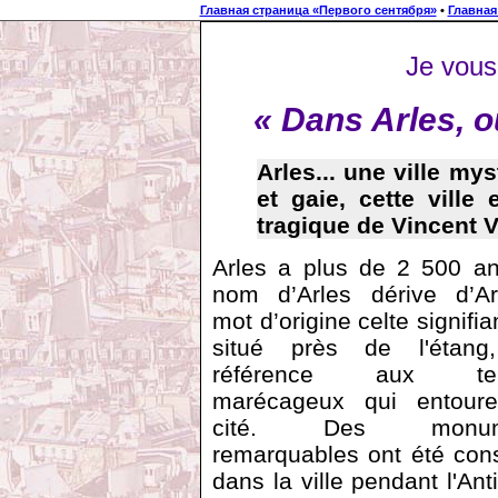
Главная страница «Первого сентября»
•
Главная
Je vous
« Dans Arles, 
Arles... une ville m
et gaie, cette ville
tragique de Vincent 
Arles a plus de 2 500 an
nom d’Arles dérive d’Are
mot d’origine celte signifian
situé près de l'étang
référence aux terr
marécageux qui entoure
cité. Des monum
remarquables ont été cons
dans la ville pendant l'Anti