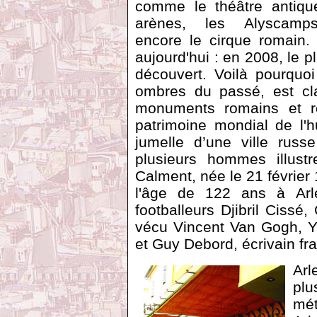
comme le théâtre antique
arènes, les Alyscam
encore le cirque romain.
aujourd'hui : en 2008, le 
découvert. Voilà pourquoi
ombres du passé, est clas
monuments romains et ro
patrimoine mondial de l'h
jumelle d’une ville russ
plusieurs hommes illus
Calment, née le 21 février
l'âge de 122 ans à Arles
footballeurs Djibril Cissé
vécu Vincent Van Gogh, Yv
et Guy Debord, écrivain fra
Arl
pl
mét