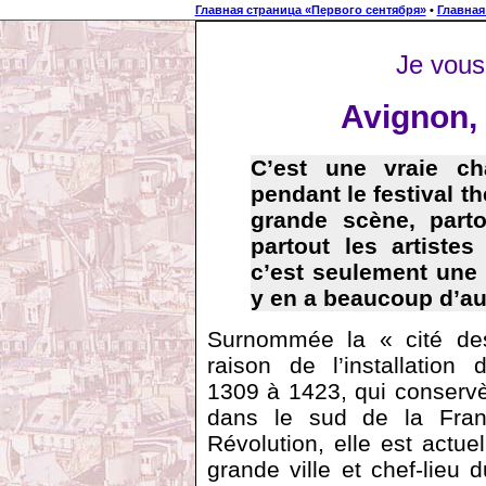
Главная страница «Первого сентября»
•
Главная
Je vous
Avignon, 
C’est une vraie ch
pendant le festival th
grande scène, parto
partout les artistes
c’est seulement une ra
y en a beaucoup d’aut
Surnommée la « cité de
raison de l’installatio
1309 à 1423, qui conservè
dans le sud de la Fran
Révolution, elle est actue
grande ville et chef-lieu