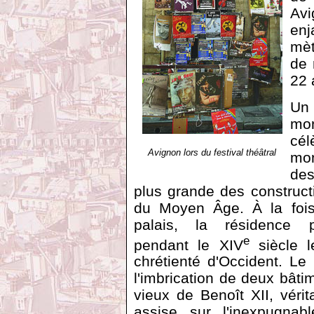
Avi
enj
mèt
de 
22 
U
mo
cé
Avignon lors du festival théâtral
mon
des
plus grande des construct
du Moyen Âge. À la fois
palais, la résidence po
e
pendant le XIV
siècle l
chrétienté d'Occident. Le 
l'imbrication de deux bâtim
vieux de Benoît XII, vérit
assise sur l'inexpugnab