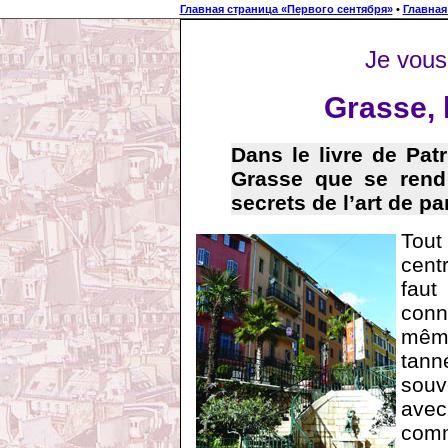
Главная страница «Первого сентября»
•
Главная
Je vous
Grasse, 
Dans le livre de Pa
Grasse que se rend 
secrets de l’art de p
Tout
cent
faut
conna
même
tann
souv
avec
comm