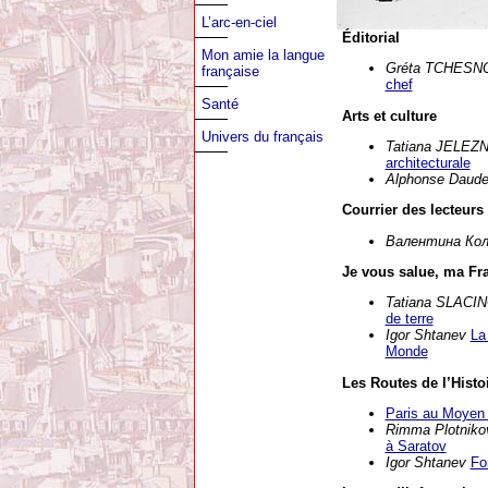
L’arc-en-ciel
Éditorial
Mon amie la langue
Gréta TCHES
française
chef
Santé
Arts et culture
Univers du français
Tatiana JELE
architecturale
Alphonse Daud
Courrier des lecteurs
Валентина Ко
Je vous salue, ma Fr
Tatiana SLAC
de terre
Igor Shtanev
La
Monde
Les Routes de l’Histo
Paris au Moyen
Rimma Plotnik
à Saratov
Igor Shtanev
Fo