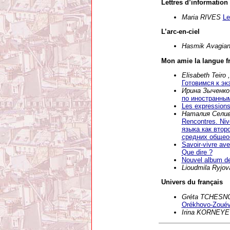
Lettres d’information
Maria RIVES
Le
L’arc-en-ciel
Hasmik Avagia
Mon amie la langue f
Elisabeth Tei
Готовимся к эк
Ирина Зыченк
по иностранны
Les expressions
Наталия Селив
Rencontres. Niv
языка как втор
средних общео
Savoir-vivre ave
Que dire ?
Nouvel album de
Lioudmila Ryjo
Univers du français
Gréta TCHES
Orékhovo-Zoué
Irina KORNEY