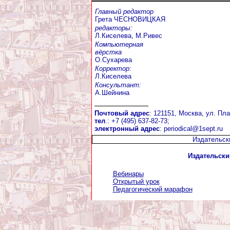
Главный редактор
Грета ЧЕСНОВИЦКАЯ
редакторы:
Л.Киселева, М.Ривес
Компьютерная
вёрстка
О.Сухарева
Корректор:
Л.Киселева
Консультант:
А.Шейнина
Почтовый адрес
: 121151, Москва, ул. Пла
тел
.: +7 (495) 637-82-73;
электронный адрес
:
periodical@1sept.ru
Издательск
Издательски
Вебинары
Открытый урок
Педагогический марафон